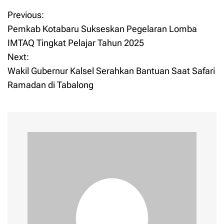
Previous:
P
Pemkab Kotabaru Sukseskan Pegelaran Lomba
o
IMTAQ Tingkat Pelajar Tahun 2025
Next:
s
Wakil Gubernur Kalsel Serahkan Bantuan Saat Safari
t
Ramadan di Tabalong
n
a
v
i
g
a