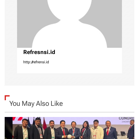
t
i
o
n
Refresnsi.id
http://refrensi.id
You May Also Like