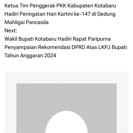
Ketua Tim Penggerak PKK Kabupaten Kotabaru
o
Hadiri Peringatan Hari Kartini ke-147 di Gedung
Mahligai Pancasila
s
Next:
t
Wakil Bupati Kotabaru Hadiri Rapat Paripurna
Penyampaian Rekomendasi DPRD Atas LKPJ Bupati
n
Tahun Anggaran 2024
a
v
i
g
a
t