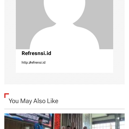
i
o
n
Refresnsi.id
http://refrensi.id
You May Also Like