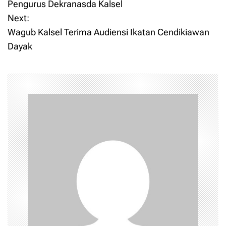
o
Pengurus Dekranasda Kalsel
Next:
s
Wagub Kalsel Terima Audiensi Ikatan Cendikiawan
t
Dayak
n
a
v
i
g
a
t
i