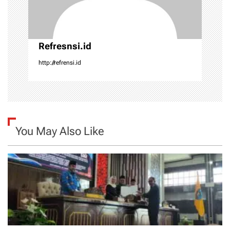
o
n
Refresnsi.id
http://refrensi.id
You May Also Like