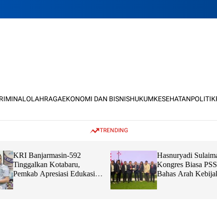
KRIMINAL
OLAHRAGA
EKONOMI DAN BISNIS
HUKUM
KESEHATAN
POLITIK
TRENDING
KRI Banjarmasin-592
Hasnuryadi Sulaim
Tinggalkan Kotabaru,
Kongres Biasa PSS
Pemkab Apresiasi Edukasi
Bahas Arah Kebija
dan Sinergi TNI Bersama
Bola Nasional
Masyarakat