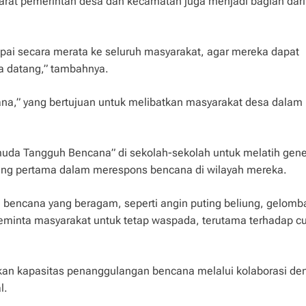
parat pemerintah desa dan kecamatan juga menjadi bagian dari 
pai secara merata ke seluruh masyarakat, agar mereka dapat
a datang,” tambahnya.
a,” yang bertujuan untuk melibatkan masyarakat desa dalam
uda Tangguh Bencana” di sekolah-sekolah untuk melatih gene
ang pertama dalam merespons bencana di wilayah mereka.
 bencana yang beragam, seperti angin puting beliung, gelomb
 meminta masyarakat untuk tetap waspada, terutama terhadap c
kan kapasitas penanggulangan bencana melalui kolaborasi de
l.