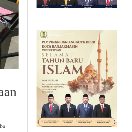
aan
abu