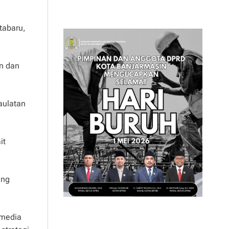
tabaru,
n dan
aulatan
it
ang
 media