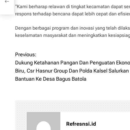
“Kami berharap relawan di tingkat kecamatan dapat 
respons terhadap bencana dapat lebih cepat dan efisie
Dengan berbagai program dan inovasi yang telah dila
keselamatan masyarakat dan meningkatkan kesiapsia
Previous:
P
Dukung Ketahanan Pangan Dan Penguatan Ekon
o
Biru, Csr Hasnur Group Dan Polda Kalsel Salurkan
Bantuan Ke Desa Bagus Batola
s
t
n
a
Refresnsi.id