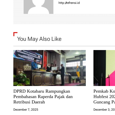
v
http://refrensi.id
i
g
a
You May Also Like
t
i
o
n
DPRD Kotabaru Rampungkan
Pemkab Ko
Pembahasan Raperda Pajak dan
Hubfest 20
Retribusi Daerah
Guncang P
Laut
December 7, 2025
December 3, 2