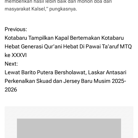
memberikan hasil lebih baik dan mohon doa dari
masyarakat Kalsel,” pungkasnya.
Previous:
P
Kotabaru Tampilkan Kapal Bertemakan Kotabaru
o
Hebat Generasi Qur’ani Hebat Di Pawai Ta’aruf MTQ
ke XXXVI
s
Next:
t
Lewat Barito Putera Bersholawat, Laskar Antasari
Perkenalkan Skuad dan Jersey Baru Musim 2025-
n
2026
a
v
i
g