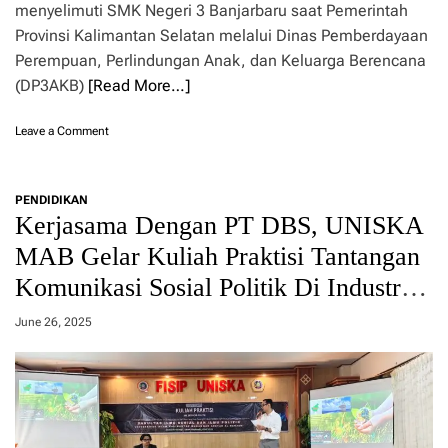
r
menyelimuti SMK Negeri 3 Banjarbaru saat Pemerintah
s
s
Provinsi Kalimantan Selatan melalui Dinas Pemberdayaan
e
a
l
Perempuan, Perlindungan Anak, dan Keluarga Berencana
m
D
a
(DP3AKB)
[Read More…]
u
a
k
n
o
Leave a Comment
u
n
n
P
g
e
P
PENDIDIKAN
r
e
Kerjasama Dengan PT DBS, UNISKA
i
n
n
g
MAB Gelar Kuliah Praktisi Tantangan
g
u
Komunikasi Sosial Politik Di Industri
a
a
t
t
Berbasis Alam
i
June 26, 2025
a
H
n
A
P
N
e
2
r
0
a
2
n