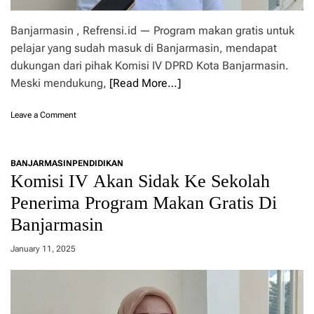
a
s
n
a
Banjarmasin , Refrensi.id — Program makan gratis untuk
a
n
pelajar yang sudah masuk di Banjarmasin, mendapat
k
k
a
dukungan dari pihak Komisi IV DPRD Kota Banjarmasin.
e
n
K
Meski mendukung,
[Read More…]
U
o
j
m
o
Leave a Comment
i
i
n
c
s
K
o
i
o
b
I
BANJARMASIN
PENDIDIKAN
m
a
V
Komisi IV Akan Sidak Ke Sekolah
i
p
D
s
r
Penerima Program Makan Gratis Di
P
i
o
R
Banjarmasin
I
g
D
V
r
B
D
January 11, 2025
a
a
P
m
n
R
M
j
D
a
a
K
k
r
o