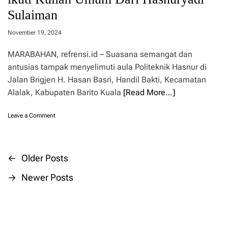
i
a
Sulaiman
I
m
V
M
A
November 19, 2024
a
k
k
a
a
MARABAHAN, refrensi.id – Suasana semangat dan
n
n
antusias tampak menyelimuti aula Politeknik Hasnur di
S
G
Jalan Brigjen H. Hasan Basri, Handil Bakti, Kecamatan
i
r
d
a
Alalak, Kabupaten Barito Kuala
[Read More…]
a
t
k
i
o
Leave a Comment
K
s
n
e
L
M
S
i
a
e
b
h
←
Older Posts
P
k
a
a
o
t
s
→
Newer Posts
l
k
o
i
a
a
s
h
n
s
w
P
U
a
e
M
P
t
n
K