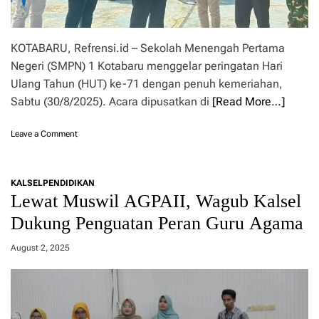
KOTABARU, Refrensi.id – Sekolah Menengah Pertama
Negeri (SMPN) 1 Kotabaru menggelar peringatan Hari
Ulang Tahun (HUT) ke-71 dengan penuh kemeriahan,
Sabtu (30/8/2025). Acara dipusatkan di
[Read More…]
o
Leave a Comment
n
M
e
KALSEL
PENDIDIKAN
r
Lewat Muswil AGPAII, Wagub Kalsel
i
a
Dukung Penguatan Peran Guru Agama
h
,
August 2, 2025
S
M
P
N
1