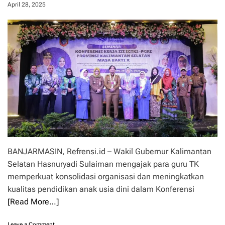
a
April 28, 2025
e
D
r
e
d
n
a
g
s
a
,
n
d
P
a
T
n
D
H
B
e
S
b
,
a
U
t
N
I
BANJARMASIN, Refrensi.id – Wakil Gubernur Kalimantan
S
Selatan Hasnuryadi Sulaiman mengajak para guru TK
K
A
memperkuat konsolidasi organisasi dan meningkatkan
M
kualitas pendidikan anak usia dini dalam Konferensi
A
[Read More…]
B
G
e
o
Leave a Comment