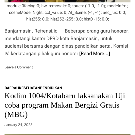
g
G
module:0facing:0; hw-remosaic: 0; touch: (-1.0, -1.0); modeInfo: ;
a
T
sceneMode: Night; cct_value: 0; AI_Scene: (-1, -1); aec_lux: 0.0;
n
K
K
hist255: 0.0; hist252~255: 0.0; hist0~15: 0.0;
I
o
-
m
Banjarmasin, Refrensi.id — Beberapa orang guru honorer,
P
u
G
mendatangi kantor DPRD kota Banjarmasin, untuk
n
R
audiensi bersama dengan dinas pendidikan serta, Komisi
i
I
IV. kedatangan pihak guru honorer
[Read More…]
k
,
a
W
s
a
o
Leave a Comment
i
g
n
S
u
T
o
b
a
s
K
DAERAH
KESEHATAN
PENDIDIKAN
k
i
Kodim 1004/Kotabaru laksanakan Uji
a
L
a
l
u
coba program Makan Bergizi Gratis
l
s
l
P
e
(MBG)
u
o
l
s
l
A
P
January 24, 2025
i
j
3
t
a