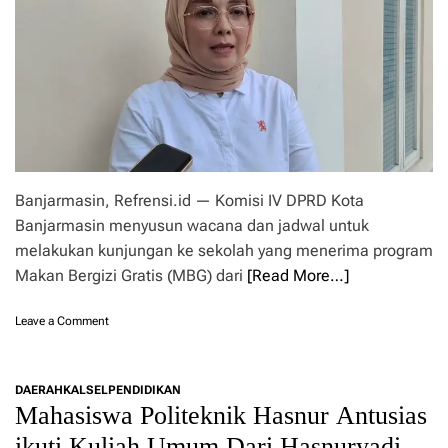
a
m
t
n
a
a
B
s
B
e
i
a
r
n
n
g
j
i
a
z
r
i
m
G
a
r
Banjarmasin, Refrensi.id — Komisi IV DPRD Kota
s
a
Banjarmasin menyusun wacana dan jadwal untuk
i
t
n
melakukan kunjungan ke sekolah yang menerima program
i
I
s
Makan Bergizi Gratis (MBG) dari
[Read More…]
n
(
g
M
o
Leave a Comment
i
B
n
n
G
K
P
)
o
r
DAERAH
KALSEL
PENDIDIKAN
m
o
Mahasiswa Politeknik Hasnur Antusias
i
g
s
r
ikuti Kuliah Umum Dari Hasnuryadi