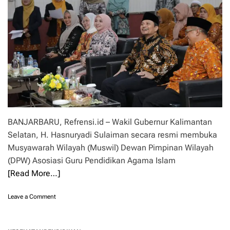
K
o
t
a
b
a
r
u
R
a
y
a
k
BANJARBARU, Refrensi.id – Wakil Gubernur Kalimantan
a
Selatan, H. Hasnuryadi Sulaiman secara resmi membuka
n
Musyawarah Wilayah (Muswil) Dewan Pimpinan Wilayah
H
U
(DPW) Asosiasi Guru Pendidikan Agama Islam
T
[Read More…]
k
e
o
Leave a Comment
-
n
7
L
1
e
d