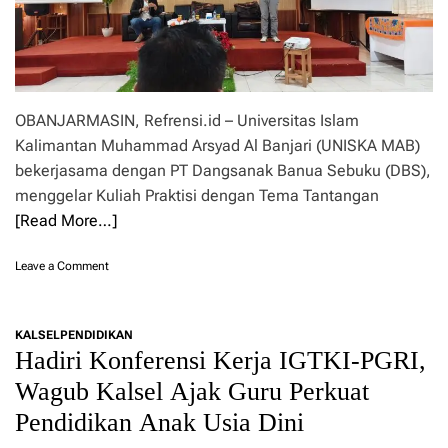
5
G
,
u
A
r
n
u
a
A
k
g
OBANJARMASIN, Refrensi.id – Universitas Islam
K
a
a
m
Kalimantan Muhammad Arsyad Al Banjari (UNISKA MAB)
l
a
bekerjasama dengan PT Dangsanak Banua Sebuku (DBS),
s
menggelar Kuliah Praktisi dengan Tema Tantangan
e
l
[Read More…]
H
a
o
Leave a Comment
r
n
u
K
s
e
S
KALSEL
PENDIDIKAN
r
e
Hadiri Konferensi Kerja IGTKI-PGRI,
j
h
a
Wagub Kalsel Ajak Guru Perkuat
a
s
t
Pendidikan Anak Usia Dini
a
,
m
C